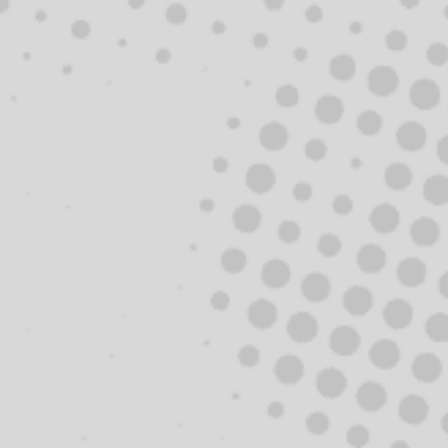
EOST
HAPPY R
/MUSIC VIDEO
PRIESSNITZ
DIR:
Tomáš Luňák
DĚLÁŽE
/YEAR:
2004
/MUSIC VIDEO
DIR:
Tomáš Luňák
/YEAR:
2004
EOST - I'M (NOT
REALLY)
OPTIMISTIC
EOST
/MUSIC VIDEO
LOCAL