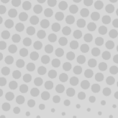
APAR
/MUSIC VIDEO
DIR:
Tomáš Luňák
THE BOMBERS &
/YEAR:
2007
JAROMÍR 99-
ALENKA
/MUSIC VIDEO
DIR:
Tomáš Luňák
/YEAR:
2007
IVA
FRUHLINGOVA
PRŮMYSLOVÁ
CAM
/MUSIC VIDEO
TATABOJS PŘED
DIR:
Tomáš Luňák