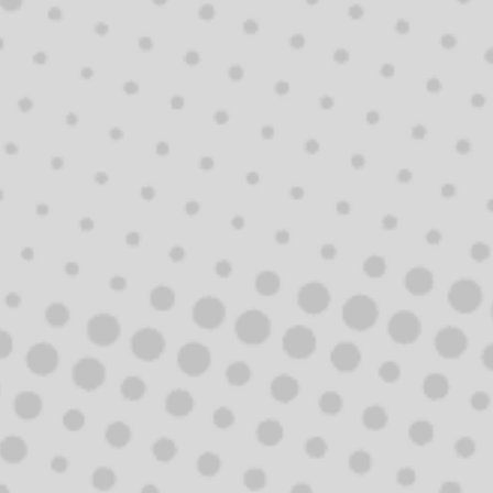
BOWIEM
/YEAR:
2007
/MUSIC VIDEO
DIR:
Tomáš Luňák
/YEAR:
2007
HERE
IMPRESSIONS
/MUSIC VIDEO
EOST
DIR:
Tomáš Luňák
THAN I'D HAVE...
/YEAR:
2005
/MUSIC VIDEO
DIR:
Jan Mička
/YEAR:
2004