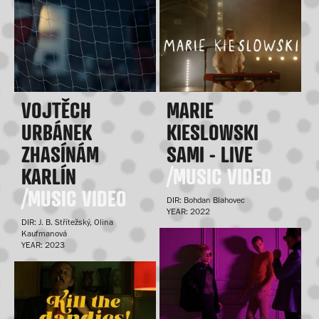
VOJTĚCH
MARIE
URBÁNEK
KIESLOWSKI
ZHASÍNÁM
SAMI - LIVE
KARLÍN
/MUSIC VIDEO
/MUSIC VIDEO
DIR: Bohdan Blahovec
YEAR: 2022
DIR: J. B. Střítežský, Olina
Kaufmanová
YEAR: 2023