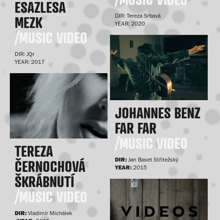
ESAZLESA
DIR: Tereza Srbová
MEZK
YEAR: 2020
/MUSIC VIDEO
DIR: JQr
YEAR: 2017
JOHANNES BENZ
FAR FAR
/MUSIC VIDEO
TEREZA
DIR:
Jan Baset Střitežský
ČERNOCHOVÁ
YEAR:
2015
ŠKRÁBNUTÍ
/MUSIC VIDEO
DIR:
Vladimír Michálek