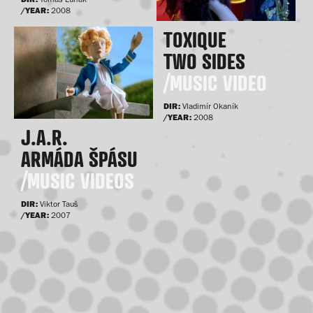
/YEAR:
2008
TOXIQUE
TWO SIDES
/MUSIC VIDEO
DIR:
Vladimír Okaník
/YEAR:
2008
J.A.R.
ARMÁDA ŠPÁSU
/MUSIC VIDEOS
DIR:
Viktor Tauš
/YEAR:
2007
IVA
FRÜHLINGOVÁ