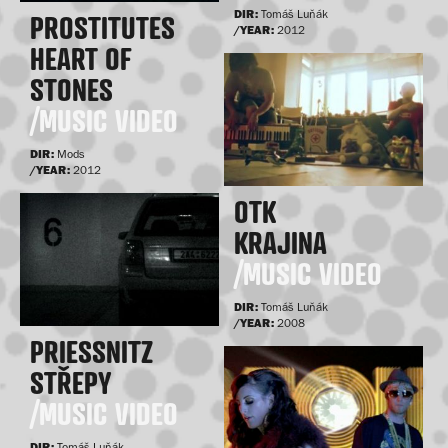
DIR:
Tomáš Luňák
PROSTITUTES
/YEAR:
2012
HEART OF
STONES
/MUSIC VIDEO
DIR:
Mods
/YEAR:
2012
OTK
KRAJINA
/MUSIC VIDEO
DIR:
Tomáš Luňák
/YEAR:
2008
PRIESSNITZ
STŘEPY
/MUSIC VIDEO
DIR:
Tomáš Luňák