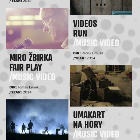
/YEAR:
2015
VIDEOS
RUN
/MUSIC VIDEO
DIR:
Radek Brousil
MIRO ŽBIRKA
/YEAR:
2014
FAIR PLAY
/MUSIC VIDEO
DIR:
Tomáš Luňák
/YEAR:
2014
UMAKART
NA HORY
/MUSIC VIDEO